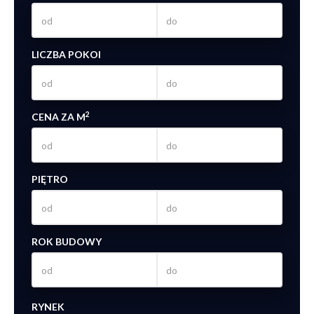
LICZBA POKOI
2
CENA ZA M
PIĘTRO
ROK BUDOWY
RYNEK