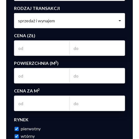
RODZAJ TRANSAKCJI
sprzedaż i wynajem
CENA (ZŁ)
2
POWIERZCHNIA (M
)
2
CENA ZA M
RYNEK
pierwotny
wtórny