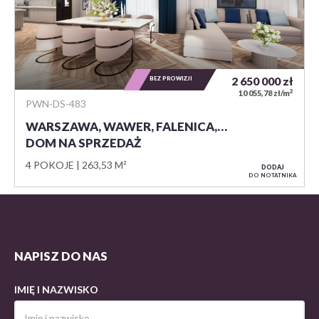
BEZ PROWIZJI
2 650 000
zł
2
10 055,78 zł/m
PWN-DS-483
WARSZAWA, WAWER, FALENICA,…
DOM NA SPRZEDAŻ
4 POKOJE
263,53 M²
DODAJ
DO NOTATNIKA
NAPISZ DO NAS
IMIĘ I NAZWISKO