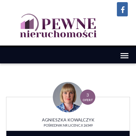
Toggl
naviga
3
OFERT
AGNIESZKA KOWALCZYK
POŚREDNIK NR LICENCJI 26549