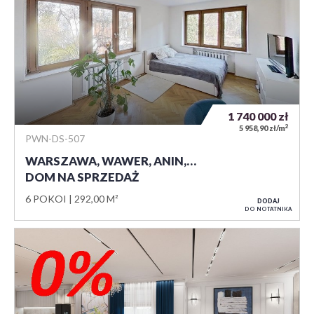
1 740 000
zł
2
5 958,90 zł/m
PWN-DS-507
WARSZAWA, WAWER, ANIN,…
DOM NA SPRZEDAŻ
6 POKOI
292,00 M²
DODAJ
DO NOTATNIKA