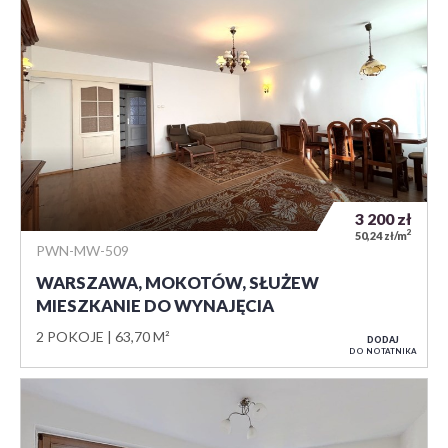
3 200
zł
2
50,24 zł/m
PWN-MW-509
WARSZAWA, MOKOTÓW, SŁUŻEW
MIESZKANIE DO WYNAJĘCIA
2 POKOJE
63,70 M²
DODAJ
DO NOTATNIKA