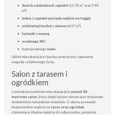
dwóch oddzielnych sypialni
(13,78 m² oraz 9,90
m²)
jedna z sypialni posiada wyjście na loggię
oddzielnej kuchni z oknem
(6,57 m²)
łazienki z wanną
osobnego WC
funkcjonalnego
hallu
Układ mieszkania jest bardzo praktyczny i zapewnia
wygodę codziennego życia.
Salon z tarasem i
ogródkiem
Centralnym punktem mieszkania jest
ponad 30-
metrowy salon
, który dzięki dużym oknom jest doskonale
doświetlony naturalnym światłem. Z salonu prowadzi
bezpośrednie wyjście na
taras oraz ogródek
,
stanowiące idealne miejsce do odpoczynku, porannej