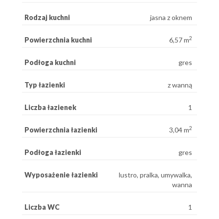
Rodzaj kuchni
jasna z oknem
2
Powierzchnia kuchni
6,57 m
Podłoga kuchni
gres
Typ łazienki
z wanną
Liczba łazienek
1
2
Powierzchnia łazienki
3,04 m
Podłoga łazienki
gres
Wyposażenie łazienki
lustro, pralka, umywalka,
wanna
Liczba WC
1