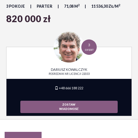
2
2
3 POKOJE
PARTER
71,08 M
11 536,30 ZŁ/M
820 000 zł
3
OFERT
DARIUSZ KOWALCZYK
POŚREDNIK NR LICENCJI 22033
+48 666 188 222
ZOSTAW
WIADOMOŚĆ