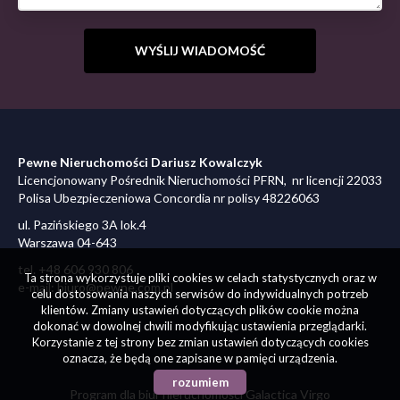
Pewne Nieruchomości Dariusz Kowalczyk
Licencjonowany Pośrednik Nieruchomości PFRN, nr licencji 22033
Polisa Ubezpieczeniowa Concordia nr polisy 48226063
ul. Pazińskiego 3A lok.4
Warszawa 04-643
tel. +48 606 930 806
Ta strona wykorzystuje pliki cookies w celach statystycznych oraz w
e-mail: biuro@pewne.com.pl
celu dostosowania naszych serwisów do indywidualnych potrzeb
klientów. Zmiany ustawień dotyczących plików cookie można
dokonać w dowolnej chwili modyfikując ustawienia przeglądarki.
Korzystanie z tej strony bez zmian ustawień dotyczących cookies
oznacza, że będą one zapisane w pamięci urządzenia.
rozumiem
Program dla biur nieruchomości
Galactica Virgo