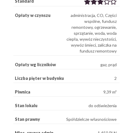
Standard
Opłaty w czynszu
administracja, CO, Części
wspólne, fundusz
remontowy, ogrzewanie,
sprzątanie, woda, woda
ciepła, wywóz nieczystości,
wywóz śmieci, zaliczka na
fundusz remontowy
Opłaty wg liczników
gaz, prąd
Liczba pięter w budynku
2
Piwnica
9,39 m²
Stan lokalu
do odświeżenia
Stan prawny
Spółdzielcze własnościowe
Mies. czynsz admin.
1 450 PLN