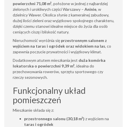
powierzchni 71,08 m²
, położone w jednej z najbardziej
zielonych i urokliwych części Warszawy –
Aninie
, w
dzielnicy Wawer. Okolica słynie z kameralnej zabudowy,
dużej ilości zieleni oraz wyjątkowo spokojnego charakteru,
dzięki czemu stanowi idealne miejsce do życia dla osób
ceniących ciszę i bliskość natury.
Nieruchomość wyróżnia się
przestronnym salonem z
wyjściem na taras i ogródek oraz widokiem na las
, co
zapewnia poczucie prywatności i wyjątkowy klimat.
Dodatkowym atutem mieszkania jest
duża komórka
lokatorska o powierzchni 9,39 m²
, idealna do
przechowywania rowerów, sprzętu sportowego czy
rzeczy sezonowych.
Funkcjonalny układ
pomieszczeń
Mieszkanie składa się z:
przestronnego salonu (30,18 m²)
z wyjściem na
taras i ogródek