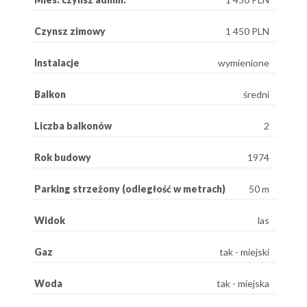
Czynsz zimowy
1 450 PLN
Instalacje
wymienione
Balkon
średni
Liczba balkonów
2
Rok budowy
1974
Parking strzeżony (odległość w metrach)
50 m
Widok
las
Gaz
tak - miejski
Woda
tak - miejska