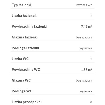
Typ łazienki
razem z wc
Liczba łazienek
1
2
Powierzchnia łazienki
7,43 m
Glazura łazienki
bez glazury
Podłoga łazienki
wylewka
Liczba WC
1
2
Powierzchnia WC
1,58 m
Glazura WC
bez glazury
Podłoga WC
wylewka
Liczba przedpokoi
3