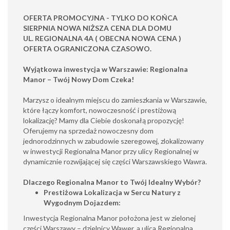
OFERTA PROMOCYJNA - TYLKO DO KOŃCA
SIERPNIA NOWA NIŻSZA CENA DLA DOMU
UL. REGIONALNA 4A ( OBECNA NOWA CENA )
OFERTA OGRANICZONA CZASOWO.
Wyjątkowa inwestycja w Warszawie: Regionalna
Manor – Twój Nowy Dom Czeka!
Marzysz o idealnym miejscu do zamieszkania w Warszawie,
które łączy komfort, nowoczesność i prestiżową
lokalizację? Mamy dla Ciebie doskonałą propozycję!
Oferujemy na sprzedaż nowoczesny dom
jednorodzinnych w zabudowie szeregowej, zlokalizowany
w inwestycji Regionalna Manor przy ulicy Regionalnej w
dynamicznie rozwijającej się części Warszawskiego Wawra.
Dlaczego Regionalna Manor to Twój Idealny Wybór?
Prestiżowa Lokalizacja w Sercu Natury z
Wygodnym Dojazdem:
Inwestycja Regionalna Manor położona jest w zielonej
części Warszawy – dzielnicy Wawer, a ulica Regionalna