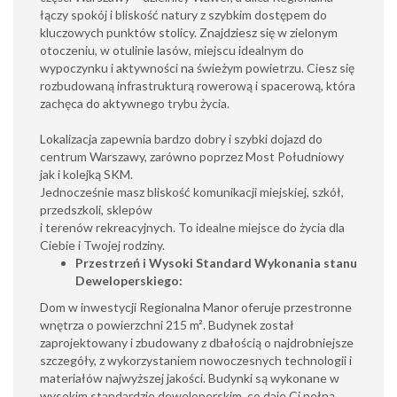
łączy spokój i bliskość natury z szybkim dostępem do
kluczowych punktów stolicy. Znajdziesz się w zielonym
otoczeniu, w otulinie lasów, miejscu idealnym do
wypoczynku i aktywności na świeżym powietrzu. Ciesz się
rozbudowaną infrastrukturą rowerową i spacerową, która
zachęca do aktywnego trybu życia.
Lokalizacja zapewnia bardzo dobry i szybki dojazd do
centrum Warszawy, zarówno poprzez Most Południowy
jak i kolejką SKM.
Jednocześnie masz bliskość komunikacji miejskiej, szkół,
przedszkoli, sklepów
i terenów rekreacyjnych. To idealne miejsce do życia dla
Ciebie i Twojej rodziny.
Przestrzeń i Wysoki Standard Wykonania stanu
Deweloperskiego:
Dom w inwestycji Regionalna Manor oferuje przestronne
wnętrza o powierzchni 215 m². Budynek został
zaprojektowany i zbudowany z dbałością o najdrobniejsze
szczegóły, z wykorzystaniem nowoczesnych technologii i
materiałów najwyższej jakości. Budynki są wykonane w
wysokim standardzie deweloperskim, co daje Ci pełną