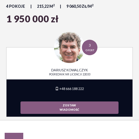
2
2
4 POKOJE
215,22 M
9 060,50 ZŁ/M
1 950 000 zł
3
OFERT
DARIUSZ KOWALCZYK
POŚREDNIK NR LICENCJI 22033
+48 666 188 222
ZOSTAW
WIADOMOŚĆ