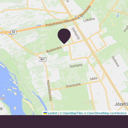
Leaflet
|
© OpenMapTiles
© OpenStreetMap contributors